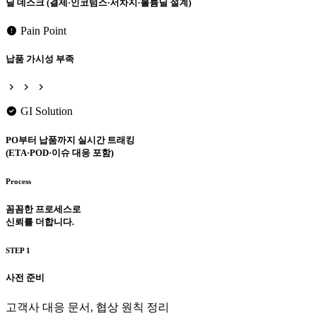
딜 데스크 (결제·인코텀스·서차지·볼륨딜 설계)
Pain Point
납품 가시성 부족
GI Solution
PO부터 납품까지 실시간 트래킹
(ETA·POD·이슈 대응 포함)
Process
꼼꼼한 프로세스로
신뢰를 더합니다.
STEP 1
사전 준비
고객사 대응 문서, 협상 원칙 정리